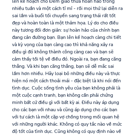
lên kế hoạch cho Đêm giao thừa hoàn hảo trong
nhiều tuần và một cách tỉ mỉ - rồi mọi thứ lại diễn ra
sai lầm và buổi tối chuyển sang trạng thái rất tốt
đẹp và hoàn toàn là một thảm họa. Lý do cho điều
này tương đối đơn giản: sự hoàn hảo của chính bạn
đang cản đường bạn. Bạn lên kế hoạch càng chi tiết
và kỳ vọng của bạn càng cao thì khả năng xảy ra
điều gì đó không thành công càng cao và bạn sẽ
cảm thấy tồi tệ về điều đó. Ngoài ra, bạn đang căng
thẳng. Và khi bạn căng thẳng, bạn sẽ dễ mắc sai
lầm hơn nhiều. Hãy loại bỏ những điều này và thực
hiện nó một cách thoải mái - đặc biệt là khi nói đến
tình dục. Cuộc sống tình yêu của bạn không phải là
một cuộc cạnh tranh, bạn không cần phải chứng
minh bất cứ điều gì với bất kỳ ai. Điều này áp dụng
cho các bạn với nhau và cũng áp dụng cho các bạn
với tư cách là một cặp vợ chồng trong mối quan hệ
với những người khác. Không có quy tắc nào về mức
độ tốt của tình dục. Cũng không có quy định nào về