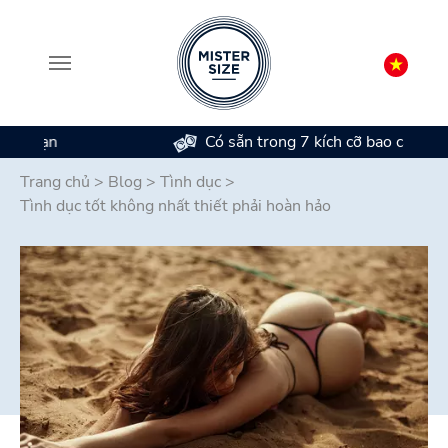
Có sẵn trong 7 kích cỡ bao cao su
Skip to main content
Trang chủ
>
Blog
>
Tình dục
>
Tình dục tốt không nhất thiết phải hoàn hảo