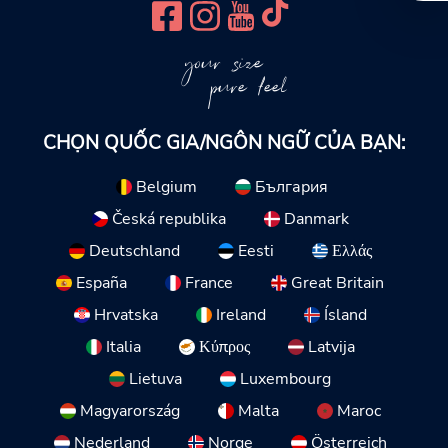
your size
pure feel
CHỌN QUỐC GIA/NGÔN NGỮ CỦA BẠN:
Belgium
България
Česká republika
Danmark
Deutschland
Eesti
Ελλάς
España
France
Great Britain
Hrvatska
Ireland
Ísland
Italia
Κύπρος
Latvija
Lietuva
Luxembourg
Magyarország
Malta
Maroc
Nederland
Norge
Österreich