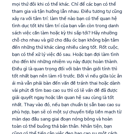
mọi thứ đôi khi có thể khác. Chỉ để các bạn có thể
tham gia và tận hưởng lẫn nhau. Điều tương tự cũng
xảy ra với tâm trí: làm thế nào bạn có thể quan hệ
tình dục tốt khi tâm trí của bạn vẫn còn trong danh
sách việc cần làm hoặc kỳ thi sắp tới? Hãy nhường
chỗ cho nhau và giữ cho đầu óc bạn không bận tâm
đến những thứ khác càng nhiều càng tốt. Rốt cuộc,
bạn có thể xử lý việc đó sau. Hoặc bạn đợi làm tình
cho đến khi những nhiệm vụ này được hoàn thành.
Điều gì là quan trọng đối với bản thân giới tính thì
tốt nhất bạn nên làm rõ trước. Bởi vì nếu giữa lúc ân
ái mà vẫn phải bàn đến vấn đề tránh thai hoặc dành
vài phút đi tìm bao cao su thì có lẽ vấn đề đã được
giải quyết ngay hoặc lần quan hệ sau cùng là tốt
nhất. Thay vào đó, nếu bạn chuẩn bị sẵn bao cao su
phù hợp, bạn sẽ có một sự chuyển tiếp liền mạch từ
màn dạo đầu sang giai đoạn nóng bỏng và hoàn
toàn có thể buông thả bản thân. Nhân tiện, bạn
cũng có thể tiếp cận việc đeo bao cao su một cách