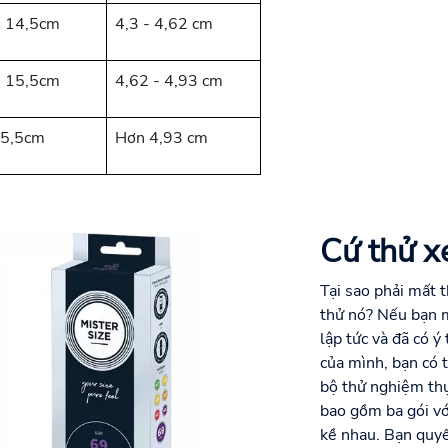
- 14,5cm
4,3 - 4,62 cm
- 15,5cm
4,62 - 4,93 cm
15,5cm
Hơn 4,93 cm
Cứ thử x
Tại sao phải mất t
thử nó? Nếu bạn 
lập tức và đã có ý
của mình, bạn có
bộ thử nghiệm thự
bao gồm ba gói vớ
kề nhau. Bạn quyế