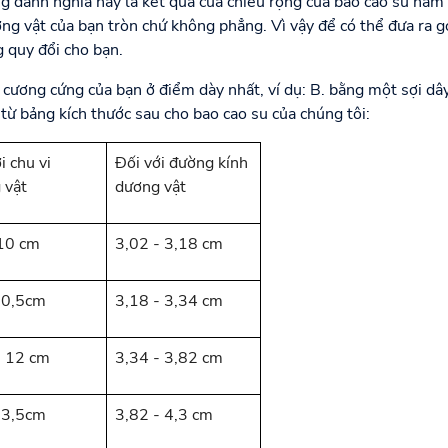
anh nghĩa này là kết quả của chiều rộng của bao cao su nằm 
ương vật của bạn tròn chứ không phẳng. Vì vậy để có thể đưa ra g
g quy đổi cho bạn.
 cương cứng của bạn ở điểm dày nhất, ví dụ: B. bằng một sợi dâ
từ bảng kích thước sau cho bao cao su của chúng tôi:
i chu vi
Đối với đường kính
 vật
dương vật
 10 cm
3,02 - 3,18 cm
10,5cm
3,18 - 3,34 cm
- 12 cm
3,34 - 3,82 cm
13,5cm
3,82 - 4,3 cm