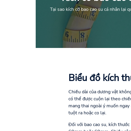
Tại sao kích cỡ bao cao su cá nhân lại 
Biểu đồ kích t
Chiều dài của dương vật không
có thể được cuộn lại theo chiề
mang thai ngoài ý muốn ngay c
tuột ra hoặc co lại.
Đối với bao cao su, kích thước