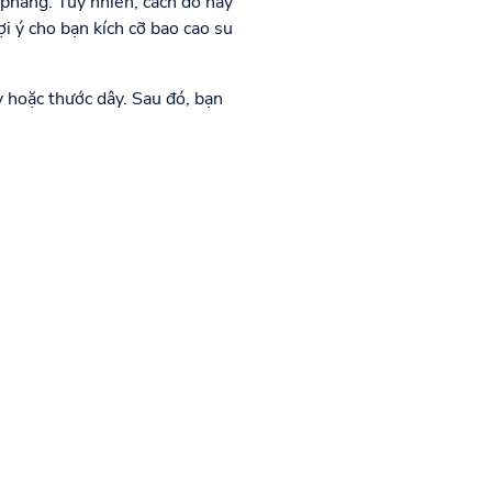
phẳng. Tuy nhiên, cách đo này
ợi ý cho bạn kích cỡ bao cao su
y hoặc thước dây. Sau đó, bạn