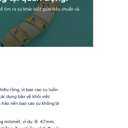
ể tìm ra sự khác biệt giữa tiêu chuẩn và
hiều rộng, vì bao cao su luôn
tác dụng bảo vệ khỏi việc
n hảo nên bao cao su không bị
ng milimét, ví dụ: B. 47mm,