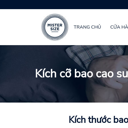
TRANG CHỦ
CỬA H
Skip to main content
Kích cỡ bao cao su
Kích thước bao