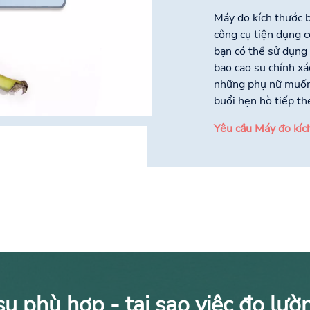
Máy đo kích thước b
công cụ tiện dụng c
bạn có thể sử dụng 
bao cao su chính xá
những phụ nữ muốn 
buổi hẹn hò tiếp th
Yêu cầu Máy đo kích
su phù hợp - tại sao việc đo lườn