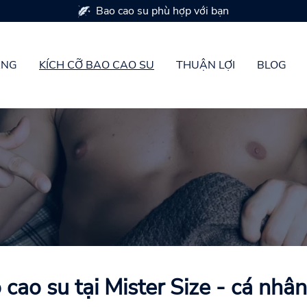
Có sẵn trong 7 kích cỡ bao cao su
ÀNG
KÍCH CỠ BAO CAO SU
THUẬN LỢI
BLOG
 cao su tại Mister Size - cá nhâ