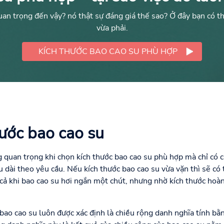
quan trọng đến vậy? nó thật sự đáng giá thế sao? Ở đây bạn có th
vừa phải.
KÍCH THƯỚC BAO CAO SU PHÙ HỢP
hước bao cao su
 quan trọng khi chọn kích thước bao cao su phù hợp mà chỉ có c
u dài theo yêu cầu. Nếu kích thước bao cao su vừa vặn thì sẽ có 
ả khi bao cao su hơi ngắn một chút, nhưng nhờ kích thước hoà
 bao cao su luôn được xác định là chiều rộng danh nghĩa tính bằ