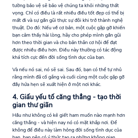
tường bảo vệ sẽ bảo vệ chúng ta khỏi những thất
vọng. Chỉ có điều là rất nhiều điều tốt đẹp có thể bị
mất đi và sự gần gũi thực sự đôi khi trở thành nghệ
thuật. Do đó: Nếu về cơ bản, một cuộc gặp gỡ khiến
bạn cảm thấy hài lòng, hãy cho phép mình gần gũi
hơn theo thời gian và cho bản thân cơ hội để đạt
được nhiều điều hơn. Điều này thường có tác động
khá tích cực đến đời sống tình dục của bạn.
Và nếu nó sai, nó sẽ sai. Sau đó, bạn có thể tự nhủ
rằng mình đã cố gắng và cuối cùng một cuộc gặp gỡ
đầy hứa hẹn sẽ xuất hiện ở một nơi khác.
4. Giấu yếu tố căng thẳng - tạo thời
gian thư giãn
Hầu như không có kẻ giết ham muốn nào mạnh hơn
căng thẳng - và hiện nay nó có mặt khắp nơi. Để
không để điều này làm hỏng đời sống tình dục của
bạn, bạn nên có ý thức tạo ra những không gian