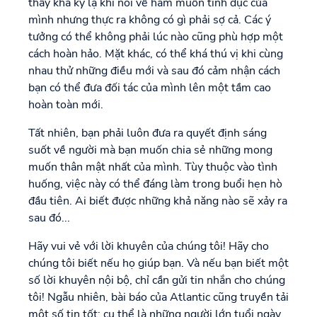
thấy khá kỳ lạ khi nói về ham muốn tình dục của
mình nhưng thực ra không có gì phải sợ cả. Các ý
tưởng có thể không phải lúc nào cũng phù hợp một
cách hoàn hảo. Mặt khác, có thể khá thú vị khi cùng
nhau thử những điều mới và sau đó cảm nhận cách
bạn có thể đưa đối tác của mình lên một tầm cao
hoàn toàn mới.
Tất nhiên, bạn phải luôn đưa ra quyết định sáng
suốt về người mà bạn muốn chia sẻ những mong
muốn thân mật nhất của mình. Tùy thuộc vào tình
huống, việc này có thể đáng làm trong buổi hẹn hò
đầu tiên. Ai biết được những khả năng nào sẽ xảy ra
sau đó...
Hãy vui vẻ với lời khuyên của chúng tôi! Hãy cho
chúng tôi biết nếu họ giúp bạn. Và nếu bạn biết một
số lời khuyên nội bộ, chỉ cần gửi tin nhắn cho chúng
tôi! Ngẫu nhiên, bài báo của Atlantic cũng truyền tải
một số tin tốt: cụ thể là những người lớn tuổi ngày