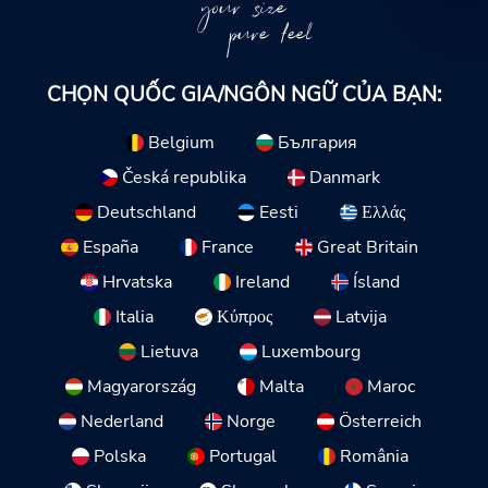
your size
pure feel
CHỌN QUỐC GIA/NGÔN NGỮ CỦA BẠN:
Belgium
България
Česká republika
Danmark
Deutschland
Eesti
Ελλάς
España
France
Great Britain
Hrvatska
Ireland
Ísland
Italia
Κύπρος
Latvija
Lietuva
Luxembourg
Magyarország
Malta
Maroc
Nederland
Norge
Österreich
Polska
Portugal
România