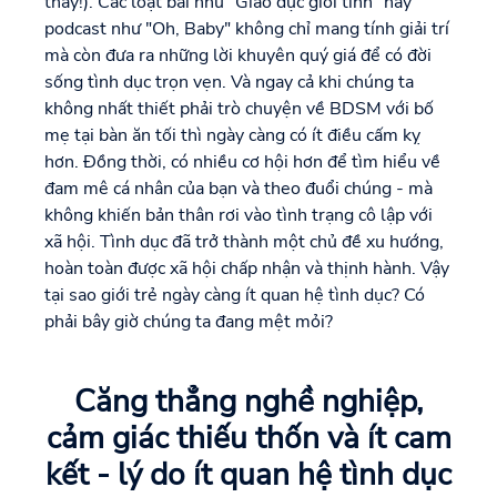
thay!). Các loạt bài như "Giáo dục giới tính" hay
podcast như "Oh, Baby" không chỉ mang tính giải trí
mà còn đưa ra những lời khuyên quý giá để có đời
sống tình dục trọn vẹn. Và ngay cả khi chúng ta
không nhất thiết phải trò chuyện về BDSM với bố
mẹ tại bàn ăn tối thì ngày càng có ít điều cấm kỵ
hơn. Đồng thời, có nhiều cơ hội hơn để tìm hiểu về
đam mê cá nhân của bạn và theo đuổi chúng - mà
không khiến bản thân rơi vào tình trạng cô lập với
xã hội. Tình dục đã trở thành một chủ đề xu hướng,
hoàn toàn được xã hội chấp nhận và thịnh hành. Vậy
tại sao giới trẻ ngày càng ít quan hệ tình dục? Có
phải bây giờ chúng ta đang mệt mỏi?
Căng thẳng nghề nghiệp,
cảm giác thiếu thốn và ít cam
kết - lý do ít quan hệ tình dục