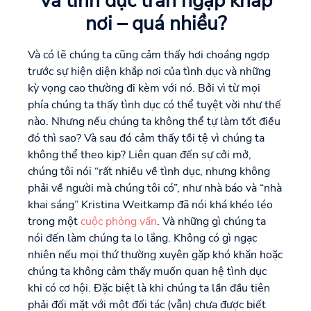
Và tình dục tràn ngập khắp
nơi – quá nhiều?
Và có lẽ chúng ta cũng cảm thấy hơi choáng ngợp
trước sự hiện diện khắp nơi của tình dục và những
kỳ vọng cao thường đi kèm với nó. Bởi vì từ mọi
phía chúng ta thấy tình dục có thể tuyệt vời như thế
nào. Nhưng nếu chúng ta không thể tự làm tốt điều
đó thì sao? Và sau đó cảm thấy tồi tệ vì chúng ta
không thể theo kịp? Liên quan đến sự cởi mở,
chúng tôi nói “rất nhiều về tình dục, nhưng không
phải về người mà chúng tôi có”, như nhà báo và “nhà
khai sáng” Kristina Weitkamp đã nói khá khéo léo
trong một
cuộc phỏng vấn
. Và những gì chúng ta
nói đến làm chúng ta lo lắng. Không có gì ngạc
nhiên nếu mọi thứ thường xuyên gặp khó khăn hoặc
chúng ta không cảm thấy muốn quan hệ tình dục
khi có cơ hội. Đặc biệt là khi chúng ta lần đầu tiên
phải đối mặt với một đối tác (vẫn) chưa được biết