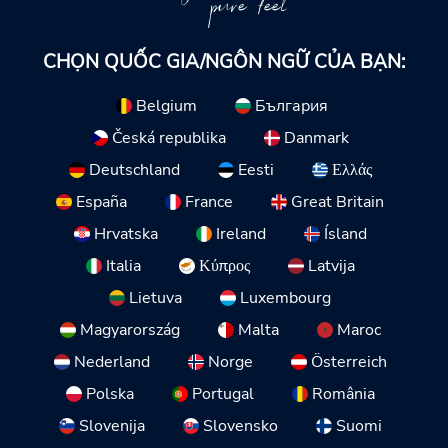
pure feel
CHỌN QUỐC GIA/NGÔN NGỮ CỦA BẠN:
Belgium
България
Česká republika
Danmark
Deutschland
Eesti
Ελλάς
España
France
Great Britain
Hrvatska
Ireland
Ísland
Italia
Κύπρος
Latvija
Lietuva
Luxembourg
Magyarország
Malta
Maroc
Nederland
Norge
Österreich
Polska
Portugal
România
Slovenija
Slovensko
Suomi