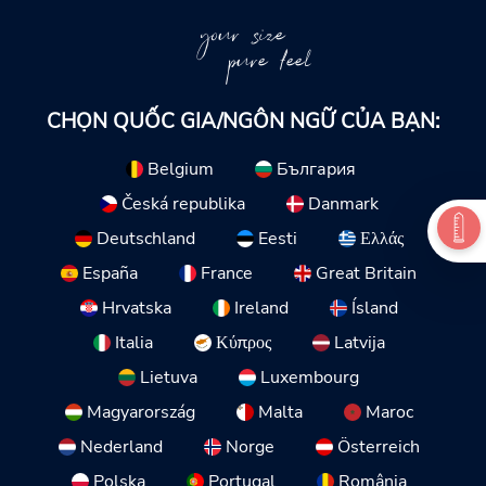
your size
pure feel
CHỌN QUỐC GIA/NGÔN NGỮ CỦA BẠN:
Belgium
България
Česká republika
Danmark
Deutschland
Eesti
Ελλάς
España
France
Great Britain
Hrvatska
Ireland
Ísland
Italia
Κύπρος
Latvija
Lietuva
Luxembourg
Magyarország
Malta
Maroc
Nederland
Norge
Österreich
Polska
Portugal
România