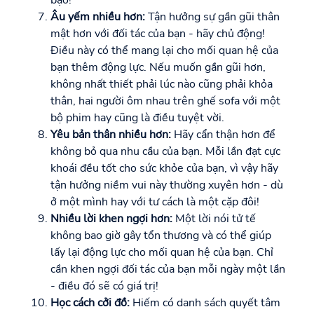
bạo!
Âu yếm nhiều hơn:
Tận hưởng sự gần gũi thân
mật hơn với đối tác của bạn - hãy chủ động!
Điều này có thể mang lại cho mối quan hệ của
bạn thêm động lực. Nếu muốn gần gũi hơn,
không nhất thiết phải lúc nào cũng phải khỏa
thân, hai người ôm nhau trên ghế sofa với một
bộ phim hay cũng là điều tuyệt vời.
Yêu bản thân nhiều hơn:
Hãy cẩn thận hơn để
không bỏ qua nhu cầu của bạn. Mỗi lần đạt cực
khoái đều tốt cho sức khỏe của bạn, vì vậy hãy
tận hưởng niềm vui này thường xuyên hơn - dù
ở một mình hay với tư cách là một cặp đôi!
Nhiều lời khen ngợi hơn:
Một lời nói tử tế
không bao giờ gây tổn thương và có thể giúp
lấy lại động lực cho mối quan hệ của bạn. Chỉ
cần khen ngợi đối tác của bạn mỗi ngày một lần
- điều đó sẽ có giá trị!
Học cách cởi đồ:
Hiếm có danh sách quyết tâm