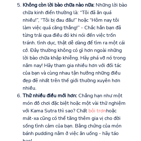
Không còn lời bào chữa nào nữa:
Những lời bào
chữa kinh điển thường là: “Tôi đã ăn quá
nhiều!”, “Tôi bị đau đầu!” hoặc “Hôm nay tôi
làm việc quá căng thẳng!” - Chắc hẳn bạn đã
từng trải qua điều đó khi nói đến việc trốn
tránh. tình dục, thật dễ dàng để tìm ra một cái
cớ. Đây thường không có gì hơn ngoài những
lời bào chữa khập khiễng. Hãy phá vỡ nó trong
năm nay! Hãy tham gia nhiều hơn với đối tác
của bạn và cùng nhau tận hưởng những điều
đẹp đẽ nhất trên thế giới thường xuyên hơn
nhiều.
Thử nhiều điều mới hơn:
Chẳng hạn như một
món đồ chơi đặc biệt hoặc một vài thử nghiệm
với Kama Sutra thì sao? Chất
bôi trơn
hoặc
mát-xa cũng có thể tăng thêm gia vị cho đời
sống tình cảm của bạn. Bằng chứng của món
bánh pudding nằm ở việc ăn uống - hãy táo