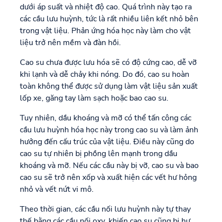
dưới áp suất và nhiệt độ cao. Quá trình này tạo ra
các cầu lưu huỳnh, tức là rất nhiều liên kết nhỏ bên
trong vật liệu. Phản ứng hóa học này làm cho vật
liệu trở nên mềm và đàn hồi.
Cao su chưa được lưu hóa sẽ có độ cứng cao, dễ vỡ
khi lạnh và dễ chảy khi nóng. Do đó, cao su hoàn
toàn không thể được sử dụng làm vật liệu sản xuất
lốp xe, găng tay làm sạch hoặc bao cao su.
Tuy nhiên, dầu khoáng và mỡ có thể tấn công các
cầu lưu huỳnh hóa học này trong cao su và làm ảnh
hưởng đến cấu trúc của vật liệu. Điều này cũng do
cao su tự nhiên bị phồng lên mạnh trong dầu
khoáng và mỡ. Nếu các cầu này bị vỡ, cao su và bao
cao su sẽ trở nên xốp và xuất hiện các vết hư hỏng
nhỏ và vết nứt vi mô.
Theo thời gian, các cầu nối lưu huỳnh này tự thay
thế bằng các cầu nối oxy, khiến cao su cũng bị hư