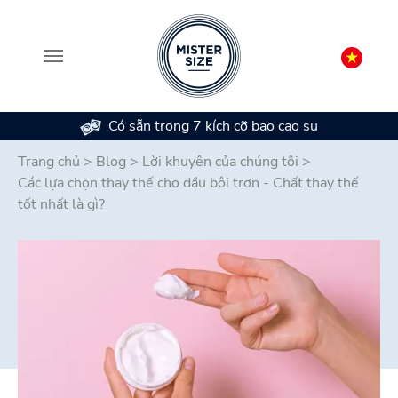
Có sẵn trong 7 kích cỡ bao cao su
Skip to main content
Trang chủ
>
Blog
>
Lời khuyên của chúng tôi
>
Các lựa chọn thay thế cho dầu bôi trơn - Chất thay thế
tốt nhất là gì?