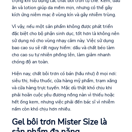
trọng khi sử dụng các chất bôi trơn tự chế. Kem, dầu
ăn và lotion giúp da mềm mịn, nhưng có thể gây
kích ứng niêm mạc ở vùng kín và gây nhiễm trùng.
Vì vậy, nếu một sản phẩm không được phát triển
đặc biệt cho bộ phận sinh dục, tốt hơn là không nên
sử dụng nó cho vùng nhạy cảm này. Việc sử dụng
bao cao su sẽ rất nguy hiểm: dầu và chất béo làm
cho cao su tự nhiên phồng lên, làm giảm nhanh
chóng độ an toàn.
Hiện nay, chất bôi trơn có bán (hầu như) ở mọi nơi:
siêu thị, hiệu thuốc, cửa hàng mỹ phẩm, trạm xăng
và cửa hàng trực tuyến. Mặc dù thật khó chịu khi
phải hoãn cuộc yêu đương nồng nàn vì thiếu hoặc
hết ống kem, nhưng việc phải đến bác sĩ vì nhiễm
nấm còn khó chịu hơn nhiều.
Gel bôi trơn Mister Size là
sản phẩm đa năng