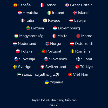
España
France
Great Britain
Hrvatska
Ireland
Ísland
Italia
Κύπρος
Latvija
Lietuva
Luxembourg
Magyarország
Malta
Maroc
Nederland
Norge
Österreich
Polska
Portugal
România
Slovenija
Slovensko
Suomi
Sverige
Switzerland
Türkiye
الإمارات العربية المتحدة
Việt Nam
Україна
Tuyên bố về khả năng tiếp cận
Dấu ấn