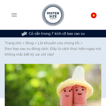
Có sẵn trong 7 kích cỡ bao cao su
Skip to main content
Trang chủ
>
Blog
>
Lời khuyên của chúng tôi
>
Đeo bao cao su đúng cách: Đây là cách thực hiện ngay mà
không mắc bất kỳ sai sót nào!