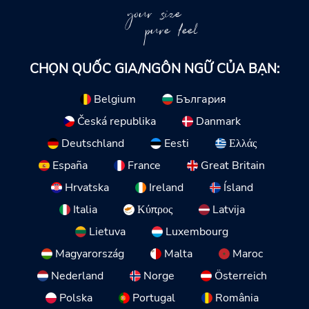
your size
pure feel
CHỌN QUỐC GIA/NGÔN NGỮ CỦA BẠN:
Belgium
България
Česká republika
Danmark
Deutschland
Eesti
Ελλάς
España
France
Great Britain
Hrvatska
Ireland
Ísland
Italia
Κύπρος
Latvija
Lietuva
Luxembourg
Magyarország
Malta
Maroc
Nederland
Norge
Österreich
Polska
Portugal
România