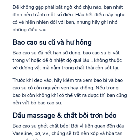
Để không gặp phải bất ngờ khó chịu nào, bạn nhất
định nên tránh một số điều. Hầu hết điều này nghe
có vẻ hiển nhiên đối với bạn, nhưng hãy ghi nhớ
những điều sau:
Bao cao su cũ và hư hỏng
Bao cao su đã hết hạn sử dụng, bao cao su bị vắt
trong ví hoặc để ở nhiệt độ quá lâu… không thuộc
về dương vật mà nằm trong chất thải còn sót lại.
Trước khi đeo vào, hãy kiểm tra xem bao bì và bao
cao su có còn nguyên vẹn hay không. Nếu trong
bao bì còn không khí có thể vắt ra được thì bạn cũng
nên vứt bỏ bao cao su.
Dầu massage & chất bôi trơn béo
Bao cao su ghét chất béo! Bởi vì liên quan đến dầu,
Vaseline, bơ, v.v., chúng sẽ trở nên xốp và hòa tan