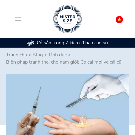
Có sẵn trong 7 kích cỡ bao cao su
Skip to main content
Trang chủ
>
Blog
>
Tình dục
>
Biện pháp tránh thai cho nam giới: Có cái mới và cái cũ