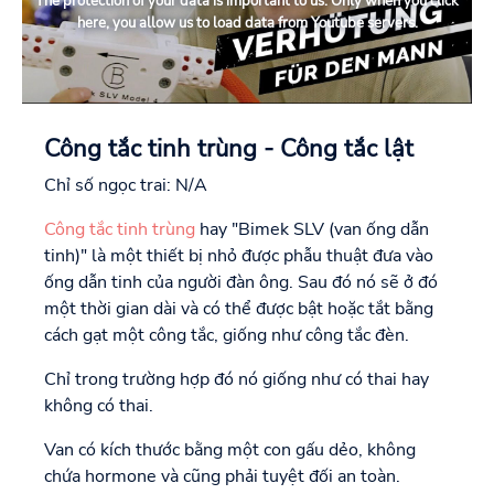
The protection of your data is important to us. Only when you click
here, you allow us to load data from Youtube servers.
Công tắc tinh trùng - Công tắc lật
Chỉ số ngọc trai: N/A
Công tắc tinh trùng
hay "Bimek SLV (van ống dẫn
tinh)" là một thiết bị nhỏ được phẫu thuật đưa vào
ống dẫn tinh của người đàn ông. Sau đó nó sẽ ở đó
một thời gian dài và có thể được bật hoặc tắt bằng
cách gạt một công tắc, giống như công tắc đèn.
Chỉ trong trường hợp đó nó giống như có thai hay
không có thai.
Van có kích thước bằng một con gấu dẻo, không
chứa hormone và cũng phải tuyệt đối an toàn.