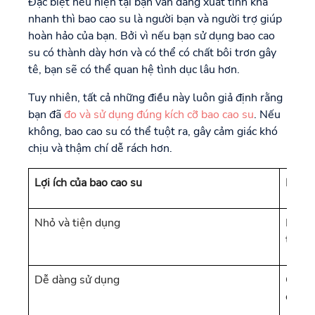
Đặc biệt nếu hiện tại bạn vẫn đang xuất tinh khá
nhanh thì bao cao su là người bạn và người trợ giúp
hoàn hảo của bạn. Bởi vì nếu bạn sử dụng bao cao
su có thành dày hơn và có thể có chất bôi trơn gây
tê, bạn sẽ có thể quan hệ tình dục lâu hơn.
Tuy nhiên, tất cả những điều này luôn giả định rằng
bạn đã
đo và sử dụng đúng kích cỡ bao cao su
. Nếu
không, bao cao su có thể tuột ra, gây cảm giác khó
chịu và thậm chí dễ rách hơn.
Lợi ích của bao cao su
Nhược
Nhỏ và tiện dụng
Không
tầm t
Dễ dàng sử dụng
Có th
dụng 