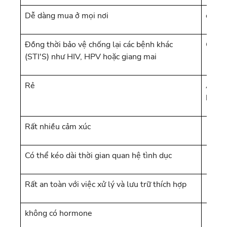
Dễ dàng mua ở mọi nơi
chi p
Đồng thời bảo vệ chống lại các bệnh khác
Có thể
(STI'S) như HIV, HPV hoặc giang mai
Rẻ
Ăn mặ
khó c
Rất nhiều cảm xúc
Có thể kéo dài thời gian quan hệ tình dục
Rất an toàn với việc xử lý và lưu trữ thích hợp
không có hormone