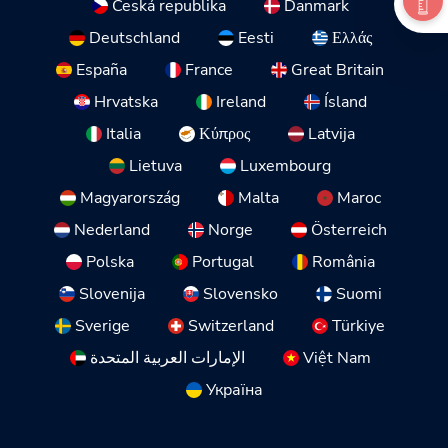
Česká republika
Danmark
Deutschland
Eesti
Ελλάς
España
France
Great Britain
Hrvatska
Ireland
Ísland
Italia
Κύπρος
Latvija
Lietuva
Luxembourg
Magyarország
Malta
Maroc
Nederland
Norge
Österreich
Polska
Portugal
România
Slovenija
Slovensko
Suomi
Sverige
Switzerland
Türkiye
الإمارات العربية المتحدة
Việt Nam
Україна