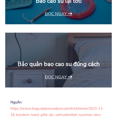
bao cao su lại tốt!
ĐỌC NGAY
Bảo quản bao cao su đúng cách
ĐỌC NGAY
Nguồn:
https://www.bzga.de/presse/pressemitrichtenen/2023-11-
16-kondom-loest-pille-als-verhuetmittel-nummer-eins-