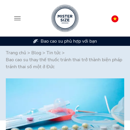
Có sẵn trong 7 kích cỡ bao cao su
Skip to main content
Trang chủ
>
Blog
>
Tin tức
>
Bao cao su thay thế thuốc tránh thai trở thành biện pháp
tránh thai số một ở Đức